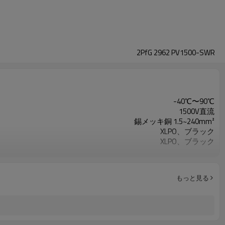
2PfG 2962 PV1500-SWR
-40℃〜90℃
1500V直流
錫メッキ銅 1.5~240mm²
XLPO、ブラック
XLPO、ブラック
塩霧試験、カビ増殖試験
もっと見る