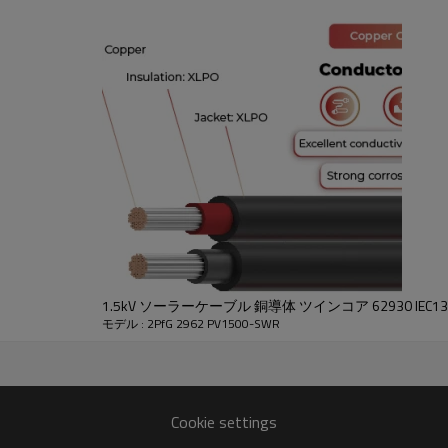
術データ
1.5kV ソーラーケーブル 銅導体 ツインコア 62930 IEC131 
モデル : 2PfG 2962 PV1500-SWR
品説明
ジャケットの厚
熱外径
ケーブル外径
導体抵抗最大
さ
Cookie settings
メートル)
(ミリメートル)
(Ώ/km、20°C)
(ミリメートル)