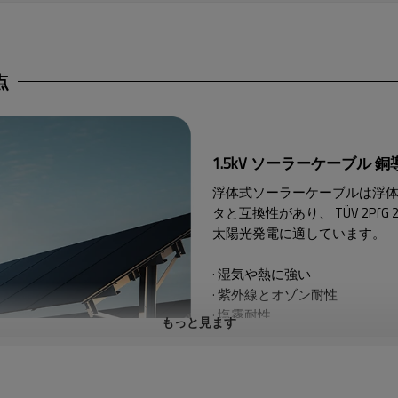
点
1.5kV ソーラーケーブル 銅導体 
浮体式ソーラーケーブルは浮
タと互換性があり、
TÜV 2P
太陽光発電に適しています
。
· 湿気や熱に強い
· 紫外線とオゾン耐性
· 塩霧耐性
もっと見ます
· カビに強い
· 酸とアルカリに耐性がある
· 難燃性 lEC 60332-1