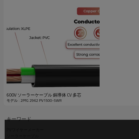
2PfG 2962 PV1500-SWR ソーラーケーブル技
定格温度
-40℃〜90℃
定格電圧
1500V DC
ケーブル全体の静電容量の変化
ケーブル全体の直流に対する絶縁の長期
テスト項目
耐性
塩霧試験
カビ増殖試験
600V ソーラーケーブル 銅導体 CV 多芯
モデル : 2PfG 2962 PV1500-SWR
2PfG 2962 PV1500-SWR ソーラーケーブル 製
キーワード
断面
断熱材の厚さ
断
ケーブル名
PVワイヤーメーカー
(mm²)
(ミリメートル)
(ミリ
ソーラーケーブル