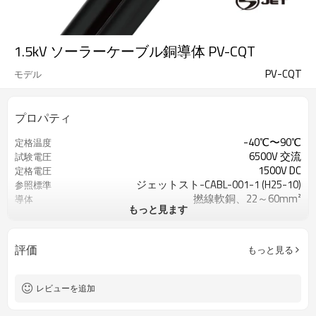
1.5kV ソーラーケーブル銅導体 PV-CQT
PV-CQT
モデル
プロパティ
-40℃〜90℃
定格温度
6500V 交流
試験電圧
1500V DC
定格電圧
ジェットスト-CABL-001-1 (H25-10)
参照標準
撚線軟銅、22～60mm²
導体
もっと見ます
XLPE、白
絶縁
XLPO、ブラック
ジャケット
評価
もっと見る
レビューを追加