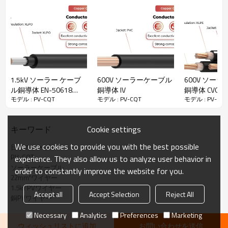
な太陽光発電プロジェクトに適応できます。また、JET認証に合格
し、優れた難燃性と耐候性を備えており、日本市場のプロジェクト
の安全性と安定性を確保しています。ケーブルの絶縁体とシース材
料にはXLPEとXLPOを使用しており、太陽光発電とソーラーシステム
で25年の寿命が期待できます。
· 優れた難燃性
と耐候性
· 耐熱性と耐寒性
1.5kV ソーラー ケーブ
600V ソーラーケーブル
600V ソー
· ハロゲンフリー
ル銅導体 EN-50618
銅導体 IV
銅導体 CVQ
モデル : PV-CQT
モデル : PV-CQT
モデル : PV-CQ
H1Z2Z2-K & UL4703
PV-CQT ソーラーケーブル技術データ
Cookie settings
キーワード
定格温度
-40℃〜90℃
We use cookies to provide you with the best possible
日本のケーブル
PV-CQT
experience. They also allow us to analyze user behavior in
試験電圧
6500V 交流
ソーラーケーブル
order to constantly improve the website for you.
定格電圧
1500V DC
22mm²ワイヤー
1.5kv PVワイヤー
参照標準
ジェットスト-CABL-001-1 (H25-10)
Accept all
Accept Selection
Reject All
銅PVワイヤー
Necessary
Analytics
Preferences
Marketing
ウィッシュリストに追加
お問い合わせを送信
PV-CQTソーラーケーブル製品説明