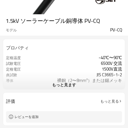
1.5kV ソーラーケーブル銅導体 PV-CQ
PV-CQ
モデル
プロパティ
-40℃〜90℃
定格温度
6500V 交流
試験電圧
1500V直流
定格電圧
JIS C3665-1-2
炎試験
裸銅（2〜8mm²）または錫メッキ
導体
もっと見ます
銅（3.5〜10mm²）
XLPE、白
絶縁
XLPO、ブラック
ジャケット
評価
もっと見る
ジェットスト-CABL-001-1(H25-10)
参照標準
レビューを追加