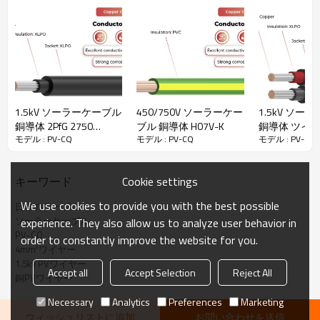
間の延長ケーブル、接続箱と電力レギュレータ間の配線ケーブルに
適応できます。また、JET認証に合格し、優れた難燃性
と耐候性を備
えており、日本市場のプロジェクトの安全性と安定性を確保してい
ます。
外観から見ると、PV-CQケーブルのXLPOシースには白いスト
ライプがあり、他のタイプのケーブルと区別するのに役立ちます。
· 優れた難燃性と耐候性
· 耐熱性と耐寒性
1.5kV ソーラーケーブル
450/750V ソーラーケー
1.5kV ソー
· ハロゲンフリー
銅導体 2PfG 2750
ブル 銅導体 H07V-K
銅導体 ツイ
モデル : PV-CQ
モデル : PV-CQ
モデル : PV-CQ
· 端子コネクタの対応加工
PV1500-WR
62930 IEC131
H1Z2Z2-K
PV-CQソーラーケーブル技術データ
Cookie settings
キーワード
We use cookies to provide you with the best possible
日本のケーブル
定格温度
-40℃〜90℃
ソーラーケーブル
experience. They also allow us to analyze user behavior in
PV-CQ
試験電圧
6500V 交流
order to constantly improve the website for you.
4mm²ワイヤー
定格電圧
1500V DC
1.5kv PVワイヤー
Accept all
Accept Selection
Reject All
銅PVワイヤー
参照標準
ジェットスト-CABL-001-1(H25-10)
Necessary
Analytics
Preferences
Marketing
冷間曲げ試験：JIS C3660-1-4
試験基準
ウィッシュリストに追加
お問い合わせを送信