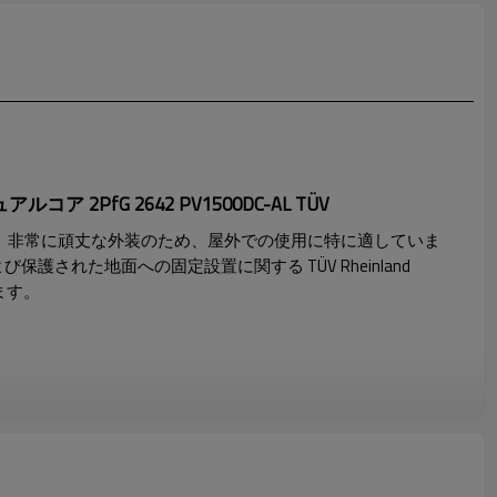
コア 2PfG 2642 PV1500DC-AL TÜV
ル。非常に頑丈な外装のため、屋外での使用に特に適していま
保護された地面への固定設置に関する TÜV Rheinland
います。
ットの
低摩擦