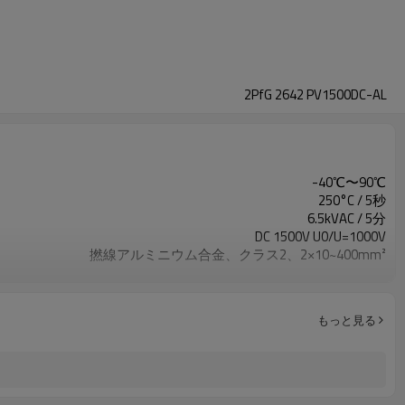
2PfG 2642 PV1500DC-AL
-40℃〜90℃
250°C / 5秒
6.5kVAC / 5分
DC 1500V U0/U=1000V
撚線アルミニウム合金、クラス2、2×10~400mm²
XLPO
XLPO
IEC60332-1 規格
もっと見る