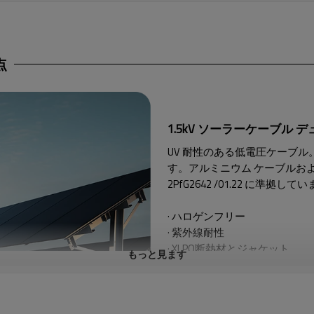
点
1.5kV ソーラーケーブル デュアル
UV 耐性のある低電圧ケーブ
す。
アルミニウム ケーブルおよび
2PfG2642 /01.22 に準拠して
· ハロゲンフリー
· 紫外線耐性
· XLPO断熱材とジャケット
もっと見ます
· シンプルなフィード、
ジャケ
· 難燃性 lEC 60332-1