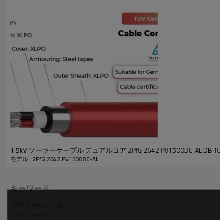
2PfG 2642 PV1500DC-AL ソーラーケーブル
定格温度
-40℃〜90℃
最大短絡温度
250°C / 5秒
試験電圧
6.5kVAC / 5分
直流1500V
定格電圧
U0/U=1000V
2PfG 2642 PV1500DC-AL ソーラーケーブル 製
1.5kV ソーラーケーブル デュアルコア 2PfG 2642 PV1500DC-AL DB T
モデル : 2PfG 2642 PV1500DC-AL
断面
断熱材の厚さ
断
ケーブル名
キーワード
(mm²)
(ミリメートル)
(ミリ
PVワイヤーメーカー
2x10
0.80
1
ソーラーケーブル