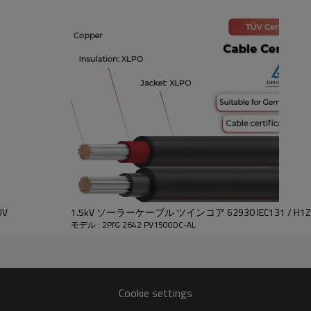
技術データ
品説明
ÜV
1.5kV ソーラーケーブル ツインコア 62930 IEC131 / H1Z2
モデル : 2PfG 2642 PV1500DC-AL
ジャケットの厚
熱外径
ケーブル外径
導体抵抗最大
さ
メートル)
(ミリメートル)
(Ώ/km、20°C)
(ミリメートル)
Cookie settings
1.60
0.80
13.20
3.08