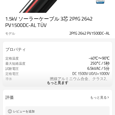
1.5kV ソーラーケーブル 3芯 2PfG 2642
PV1500DC-AL TÜV
2PfG 2642 PV1500DC-AL
モデル
プロパティ
-40℃〜90℃
定格温度
250°C / 5秒
最大短絡温度
6.5kVAC / 5分
試験電圧
DC 1500V U0/U=1000V
定格電圧
撚線アルミニウム合金、クラス2、
導体
もっと見ます
3×10~400mm²
XLPO
絶縁
XLPO
ジャケット
評価
もっと見る
IEC60332-1 規格
炎試験
レビューを追加