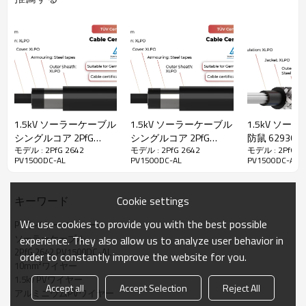
使用に特に適しています。
アルミニウム ケーブルおよび保護された
地面への固定設置に関する TÜV Rheinland 2PfG2642 /01.22 に準拠し
ています。
· ハロゲンフリー
· 紫外線耐性
· XLPO断熱材とジャケット
· シンプルなフィード、
ジャケットの
低摩擦
· 難燃性 lEC 60332-1
1.5kV ソーラーケーブル
1.5kV ソーラーケーブル
1.5kV ソー
シングルコア 2PfG
シングルコア 2PfG
防鼠 62930 IE
モデル : 2PfG 2642
モデル : 2PfG 2642
モデル : 2PfG 2
2642 PV1500DC-AL DB
2642 PV1500DC-AL-K
H1Z2Z2-K TÜ
2PfG 2642 PV1500DC-AL ソーラーケーブル技術データ
PV1500DC-AL
PV1500DC-AL
PV1500DC-AL
TÜV
DB TÜV
定格温度
-40℃〜90℃
Cookie settings
キーワード
最大短絡温度
250°C / 5秒
We use cookies to provide you with the best possible
PVワイヤーメーカー
試験電圧
6.5kVAC / 5分
ソーラーケーブル
experience. They also allow us to analyze user behavior in
2PfG 2642 PV1500DC-AL
order to constantly improve the website for you.
直流1500V
10mm²ワイヤー
定格電圧
U0/U=1000V
1.5kv PVワイヤー
Accept all
Accept Selection
Reject All
アルミニウムPVワイヤー