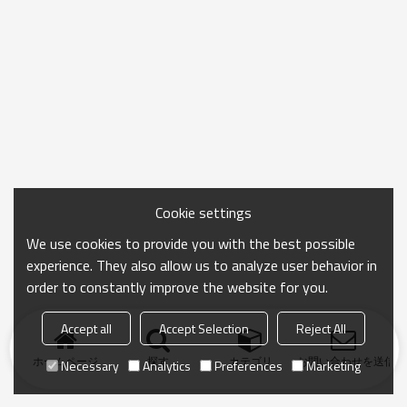
Cookie settings
We use cookies to provide you with the best possible
experience. They also allow us to analyze user behavior in
order to constantly improve the website for you.
Accept all
Accept Selection
Reject All
ホームページ
探す
カテゴリ
お問い合わせを送信
Necessary
Analytics
Preferences
Marketing