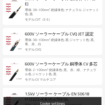
E)
導体: 38~100mm² 絶縁体色: ナチュラル ジャケット
色: 黒
モデル:CVT（E-E）
600V ソーラーケーブル CVQ JET 認定
導体: 38~100mm² 絶縁体色: 黒 ジャケット色: 黒、
青、赤、白
モデル:CVQ
600V ソーラーケーブル 銅導体 CV 多芯
導体: 2~100mm² 絶縁体色: 黒、赤、緑、ナチュラ
ル色 ジャケット色: 黒
モデル:CV マルチコア
1.5kV ソーラー ケーブル EN 50618
H1Z2Z2-K & UL4703 UL
Cookie settings
導体: 2.5~6mm² 色: 黒、赤、その他の色