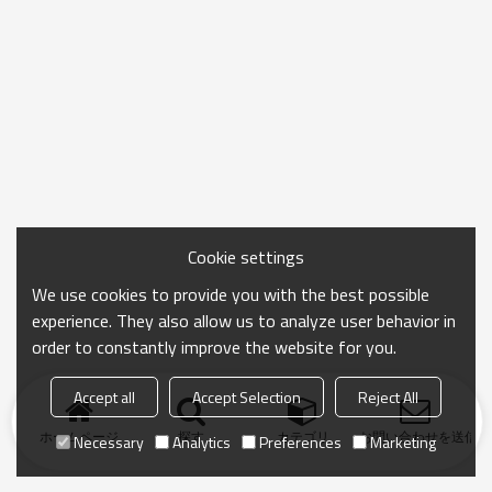
Cookie settings
We use cookies to provide you with the best possible
experience. They also allow us to analyze user behavior in
order to constantly improve the website for you.
Accept all
Accept Selection
Reject All
ホームページ
探す
カテゴリ
お問い合わせを送信
Necessary
Analytics
Preferences
Marketing