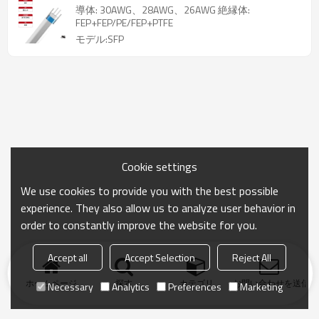
導体: 30AWG、28AWG、26AWG 絶縁体:
FEP+FEP/PE/FEP+PTFE
モデル:SFP
Cookie settings
We use cookies to provide you with the best possible
experience. They also allow us to analyze user behavior in
order to constantly improve the website for you.
Accept all
Accept Selection
Reject All
ホームページ
探す
カテゴリ
お問い合わせを送信
Necessary
Analytics
Preferences
Marketing